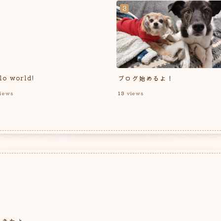
lo world!
ブログ始めるよ！
iews
13
views
てきたよ