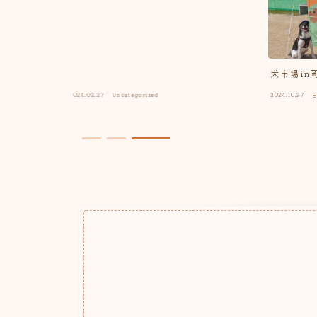
犬市場in
2024.02.27
Uncategorized
2024.10.27